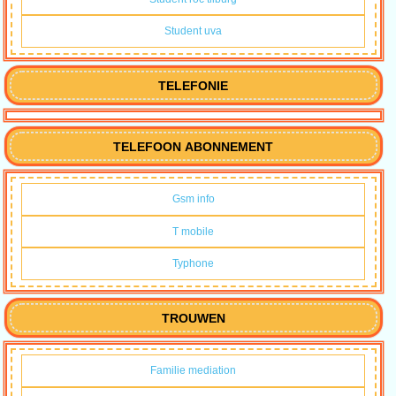
Student uva
TELEFONIE
TELEFOON ABONNEMENT
Gsm info
T mobile
Typhone
TROUWEN
Familie mediation