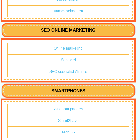
Vamos schoenen
SEO ONLINE MARKETING
Online marketing
Seo snel
SEO specialist Almere
SMARTPHONES
All about phones
Smart2have
Tech 66