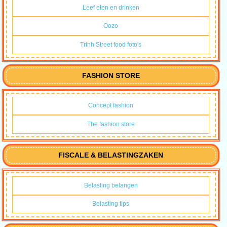
Leef eten en drinken
Oozo
Trinh Street food foto's
FASHION STORE
Concept fashion
The fashion store
FISCALE & BELASTINGZAKEN
Belasting belangen
Belasting tips