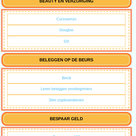
BEAUTY EN VERZORGING
Curzusenzo
Douglas
I2d
BELEGGEN OP DE BEURS
Binck
Leren beleggen voorbeginners
Slim cryptoverdienen
BESPAAR GELD