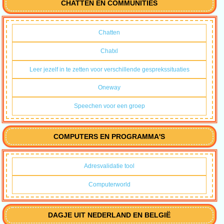
CHATTEN EN COMMUNITIES
Chatten
Chatxl
Leer jezelf in te zetten voor verschillende gesprekssituaties
Oneway
Speechen voor een groep
COMPUTERS EN PROGRAMMA'S
Adresvalidatie tool
Computerworld
DAGJE UIT NEDERLAND EN BELGIË