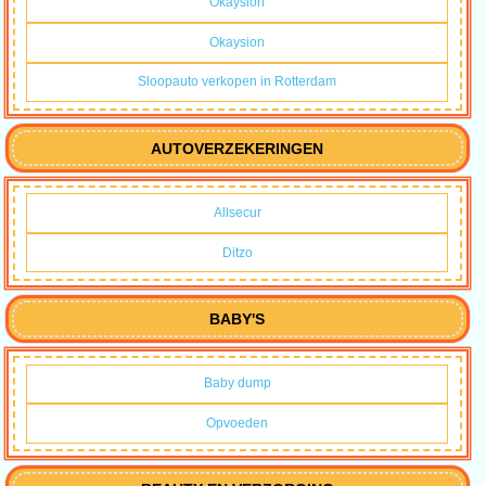
Okaysion
Okaysion
Sloopauto verkopen in Rotterdam
AUTOVERZEKERINGEN
Allsecur
Ditzo
BABY'S
Baby dump
Opvoeden