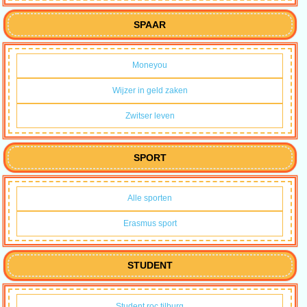
SPAAR
Moneyou
Wijzer in geld zaken
Zwitser leven
SPORT
Alle sporten
Erasmus sport
STUDENT
Student roc tilburg