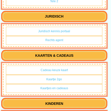
Tele 2
JURIDISCH
Juridisch kennis portaal
Rechts agent
KAARTEN & CADEAUS
Cadeau keuze kaart
Kaartje 2go
Kaartjes en cadeaus
KINDEREN