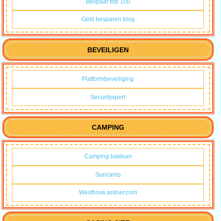
Bespaar top 100
Geld besparen blog
BEVEILIGEN
Platformbeveiliging
Securityxpert
CAMPING
Camping bakkum
Suncamp
Westhove.ardoer.com