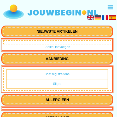
NIEUWSTE ARTIKELEN
Artikel toevoegen
AANBIEDING
Boat registrations
Sligro
ALLERGIEEN