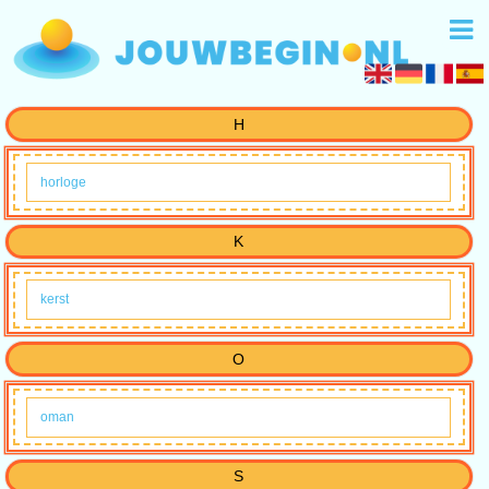
H
horloge
K
kerst
O
oman
S